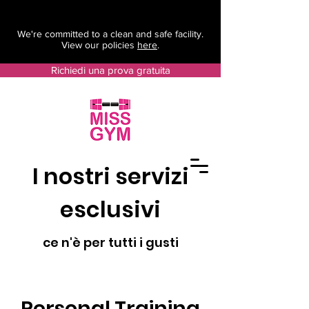
We're committed to a clean and safe facility.
View our policies
here
.
Richiedi una prova gratuita
I nostri servizi
esclusivi
ce n'è per tutti i gusti
Personal Training