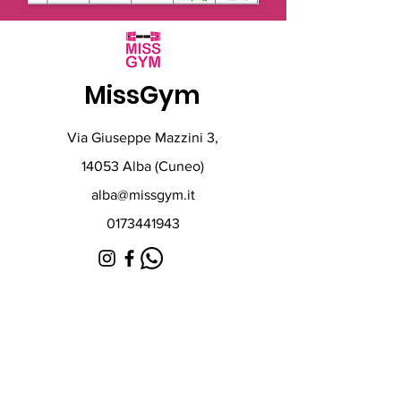
MissGym
Via Giuseppe Mazzini 3,
14053 Alba (Cuneo)
alba@missgym.it
0173441943
Che ne dici di una prova
gratuita?
Completa il form qui sotto, ti
contatteremo il prima possibile!